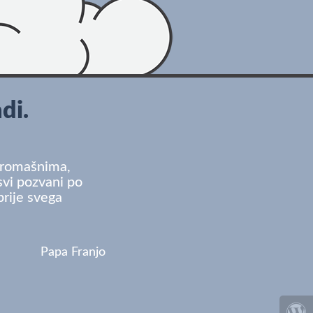
di.
siromašnima,
svi pozvani po
prije svega
Papa Franjo